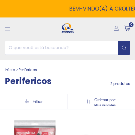
BEM-VINDO(A) À CROI.TE
0
Início
>
Perifericos
Perifericos
2 produtos
Ordenar por:
Filtrar
Mais vendidos