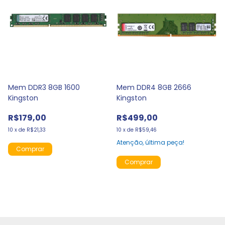
Mem DDR3 8GB 1600
Mem DDR4 8GB 2666
Kingston
Kingston
R$179,00
R$499,00
10
x
de
R$21,33
10
x
de
R$59,46
Atenção, última peça!