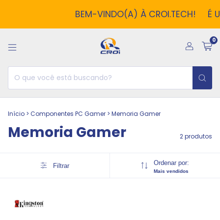
BEM-VINDO(A) À CROI.TECH!
É U
0
Início
>
Componentes PC Gamer
>
Memoria Gamer
Memoria Gamer
2 produtos
Ordenar por:
Filtrar
Mais vendidos